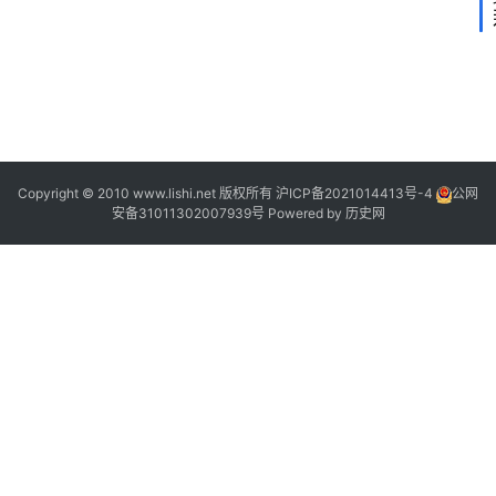
2
Copyright © 2010 www.lishi.net 版权所有
沪ICP备2021014413号-4
公网
安备31011302007939号
Powered by
历史网
1
|
|