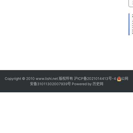
2
Copyright © 2010 www.lishi.net 版权所有
沪ICP备2021014413号-4
公网
安备31011302007939号
Powered by
历史网
1
1
“