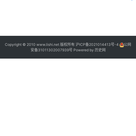
2
Copyright © 2010 www.lishi.net 版权所有
沪ICP备2021014413号-4
公网
安备31011302007939号
Powered by
历史网
|