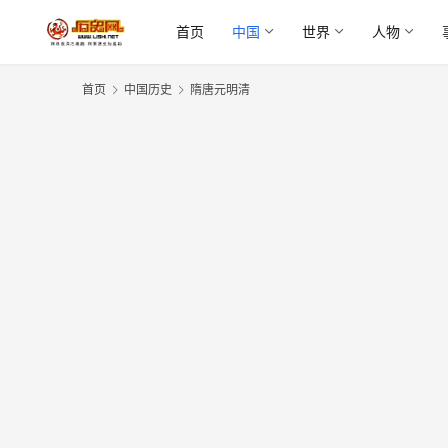
首页
中国
世界
人物
首页
中国历史
隋唐元明清