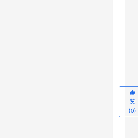
字
国
瑞
，
早
年
为
9
僧
，
后
参
赞
加
(0)
义
军
。
元