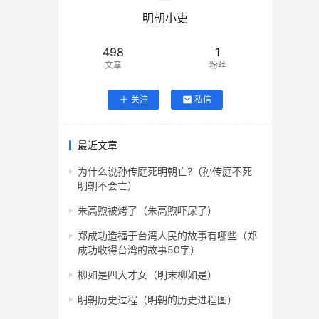
明朝小吏
498
1
文章
粉丝
关注
私信
最近文章
为什么说孙传庭死明朝亡?（孙传庭不死
明朝不会亡）
朱高煦被烤了（朱高煦吓尿了）
郑成功造福于台湾人民的故事有哪些（郑
成功收得台湾的故事50字）
柳如是四大才女（明末柳如是）
明朝历史过程（明朝的历史进程图）