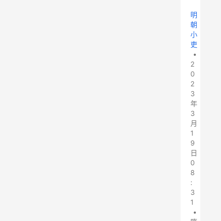
明
朝
小
吏
•
2
0
2
3
年
3
月
1
9
日
0
8
:
3
1
•