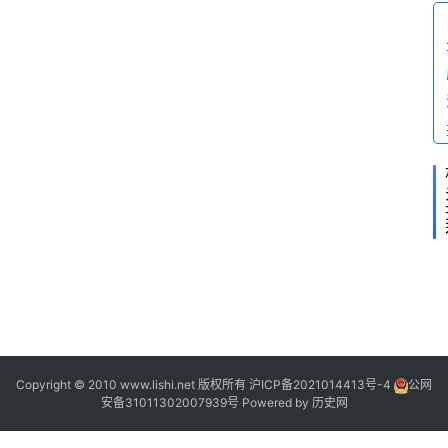
问
答
2
Copyright © 2010 www.lishi.net 版权所有
沪ICP备2021014413号-4
公网
安备31011302007939号
Powered by
历史网