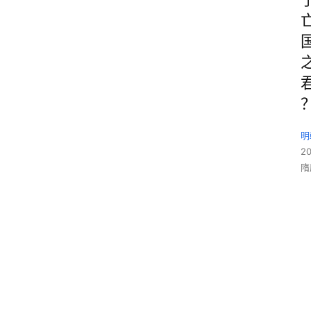
明
2
隋