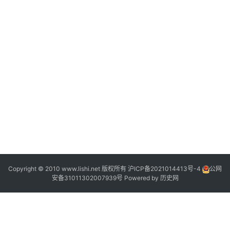
2
Copyright © 2010 www.lishi.net 版权所有
沪ICP备2021014413号-4
公网
安备31011302007939号
Powered by
历史网