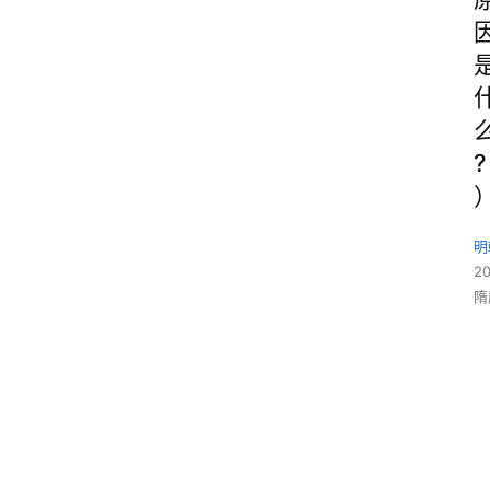
?
明
2
隋
1