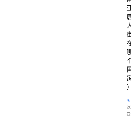
历
2
亚