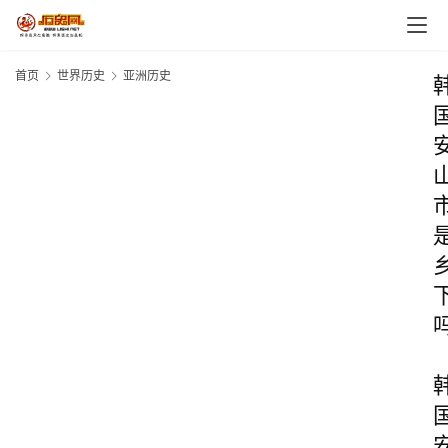
首页
世界历史
亚洲历史