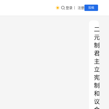
登录
注册
投稿
二
元
制
君
主
立
宪
制
和
议