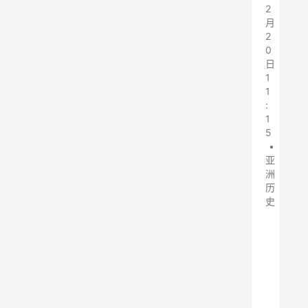
2
月
2
0
日
1
1
:
1
5
•
亚
洲
历
史
二
元
君