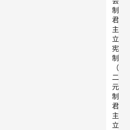
会
制
君
主
立
宪
制
（
二
元
制
君
主
立