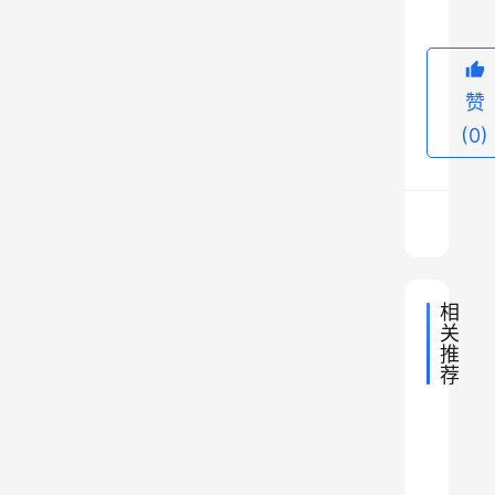
二
元
制
赞
君
(0)
主
立
宪
制
，
简
相
称
关
二
推
荐
元
韩
2023年
君
北
国
2023年
亚
主
内
魏
国
洲
2023年
亚
死
历
蒙
与
制
花
洲
2017年
亚
史
娶
历
狂