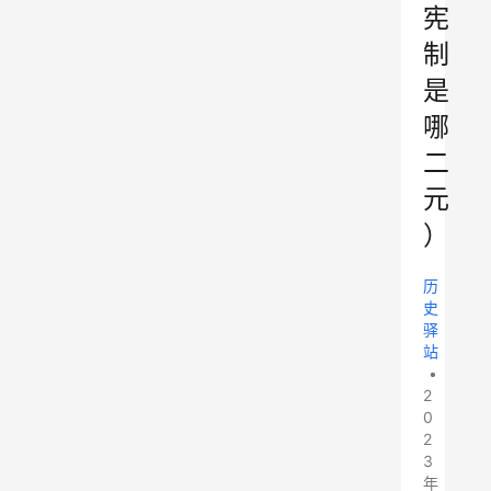
宪
制
是
哪
二
元
）
历
史
驿
站
•
2
0
2
3
年