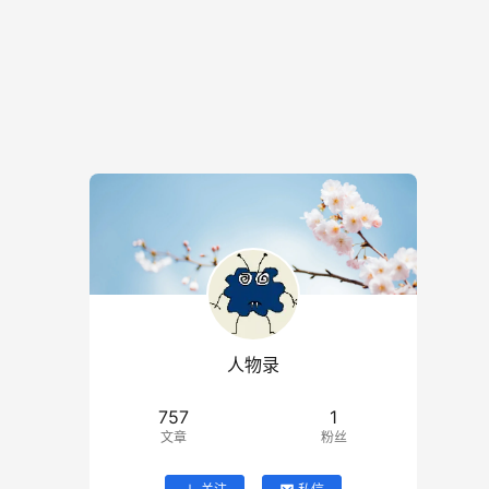
人物录
757
1
文章
粉丝