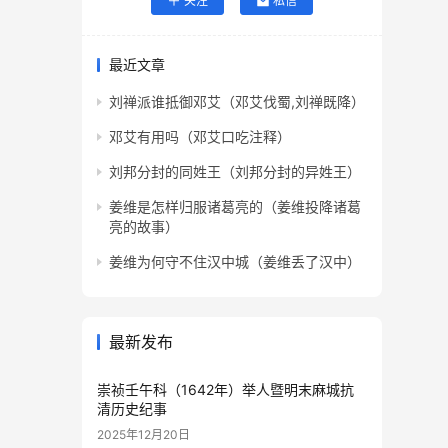
关注
私信
最近文章
刘禅派谁抵御邓艾（邓艾伐蜀,刘禅既降）
邓艾有用吗（邓艾口吃注释）
刘邦分封的同姓王（刘邦分封的异姓王）
姜维是怎样归服诸葛亮的（姜维投降诸葛
亮的故事）
姜维为何守不住汉中城（姜维丢了汉中）
最新发布
崇祯壬午科（1642年）举人暨明末麻城抗
清历史纪事
2025年12月20日