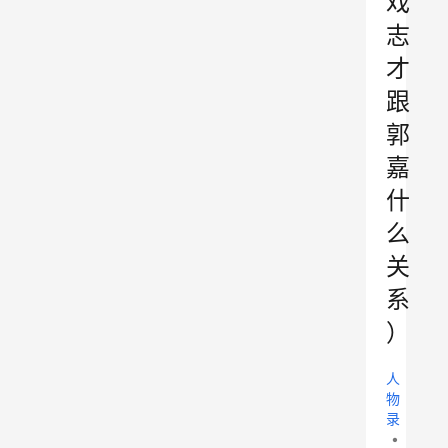
戏
志
才
跟
郭
嘉
什
么
关
系
）
人
物
录
•