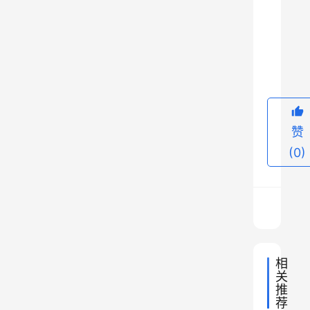
多
人
9
感
觉
这
个
赞
戏
(0)
志
才
比
郭
嘉
还
相
要
关
牛
推
荐
。