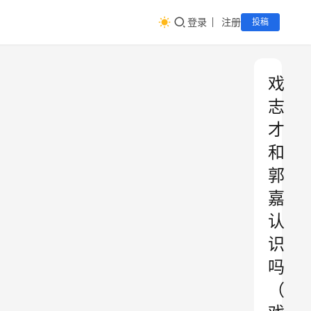
登录
注册
投稿
戏
志
才
和
郭
嘉
认
识
吗
（