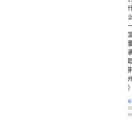
每
2
中