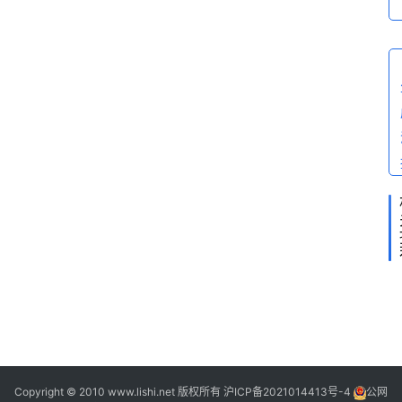
2
2
2
2
Copyright © 2010 www.lishi.net 版权所有
沪ICP备2021014413号-4
公网