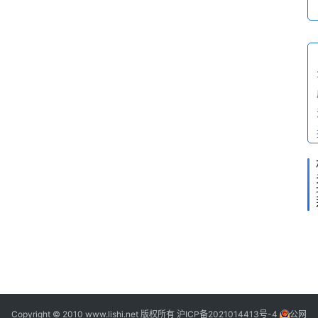
老
照
片
百
科
问
答
2
Copyright © 2010 www.lishi.net 版权所有
沪ICP备2021014413号-4
公网