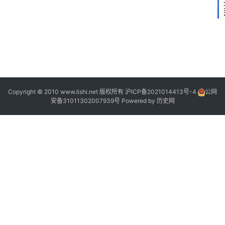
2
2
2
2
Copyright © 2010 www.lishi.net 版权所有
沪ICP备2021014413号-4
公网
安备31011302007939号
Powered by
历史网
“
”
“